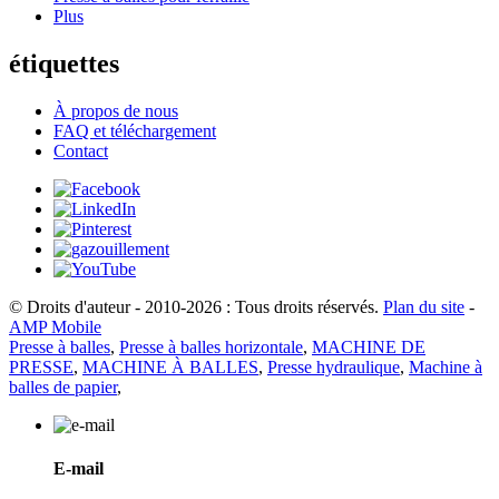
Plus
étiquettes
À propos de nous
FAQ et téléchargement
Contact
© Droits d'auteur - 2010-2026 : Tous droits réservés.
Plan du site
-
AMP Mobile
Presse à balles
,
Presse à balles horizontale
,
MACHINE DE
PRESSE
,
MACHINE À BALLES
,
Presse hydraulique
,
Machine à
balles de papier
,
E-mail