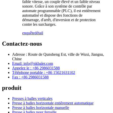
faible vitesse, un couple élevé et un faible niveau
sonore. Grâce à son système de contrôle par
automate programmable (PLC), il est entièrement
automatisé et dispose des fonctions de
démarrage, d'arrêt, d'inversion et de protection
contre les surcharges.
enquête
détail
Contactez-nous
Adresse : Route de Qunsheng Est, ville de Wuxi, Jiangsu,
Chine
Email: info@nkbaler.com
Appelez le : +86 2986031588
Téléphone portable : +86 15021631102
Fax : +86 2986031588
produit
Presses à balles verticales
Presse à balles horizontale entièrement automatique
Presse à balles horizontale manuelle
Presse à balles pour ferraille